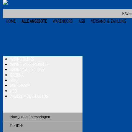
NAVIG
HOME
ALLE ANGEBOTE
WARENKORB
AGB
VERSAND & ZAHLUNG
WIKING OLDIES
WIKING WERBEMODELLE
WIKING C&I EXCLUSIV
BREKINA
SIKU
MINICHAMPS
NEO
ANDERE MODELLAUTOS
Navigation überspringen
DIE IDEE