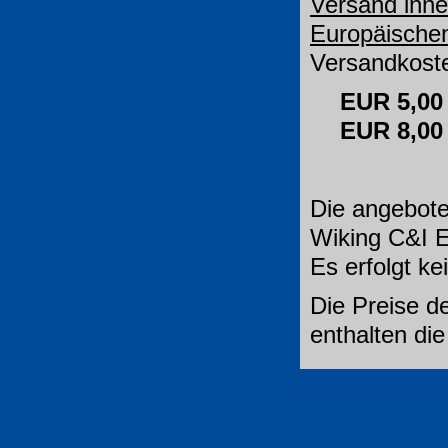
Versand inne
Europäische
Versandkoste
EUR 5,00
EUR 8,0
Die angebote
Wiking C&I E
Es erfolgt k
Die Preise de
enthalten di