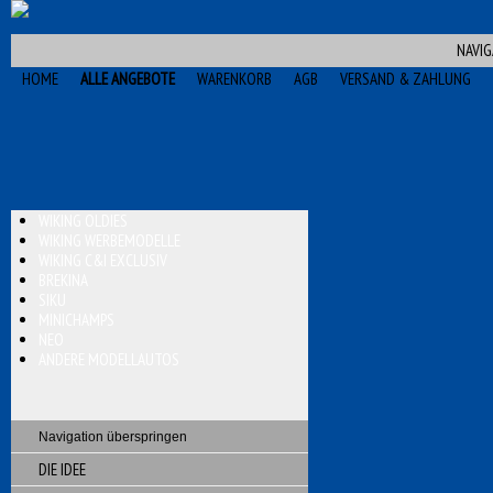
NAVIG
HOME
ALLE ANGEBOTE
WARENKORB
AGB
VERSAND & ZAHLUNG
WIKING OLDIES
WIKING WERBEMODELLE
WIKING C&I EXCLUSIV
BREKINA
SIKU
MINICHAMPS
NEO
ANDERE MODELLAUTOS
Navigation überspringen
DIE IDEE