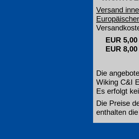
Versand inne
Europäische
Versandkoste
EUR 5,00
EUR 8,0
Die angebote
Wiking C&I E
Es erfolgt k
Die Preise de
enthalten di