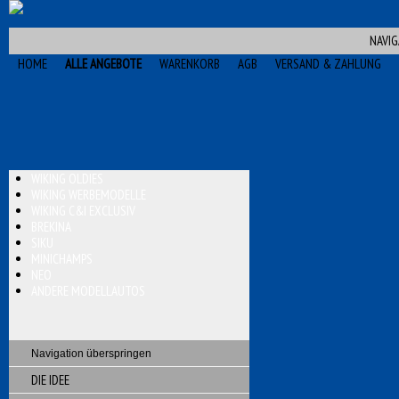
NAVIG
HOME
ALLE ANGEBOTE
WARENKORB
AGB
VERSAND & ZAHLUNG
WIKING OLDIES
WIKING WERBEMODELLE
WIKING C&I EXCLUSIV
BREKINA
SIKU
MINICHAMPS
NEO
ANDERE MODELLAUTOS
Navigation überspringen
DIE IDEE