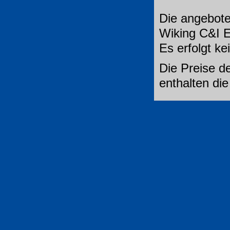
Die angebote
Wiking C&I E
Es erfolgt k
Die Preise de
enthalten di